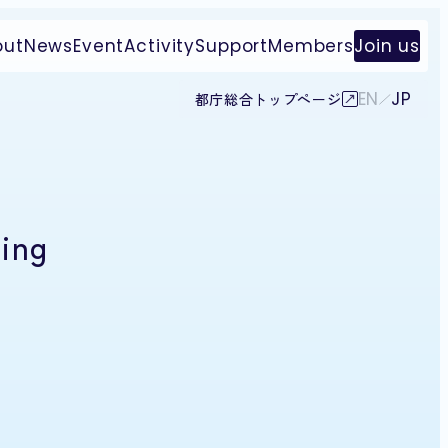
out
News
Event
Activity
Support
Members
Join us
EN
JP
都庁総合トップページ
ing