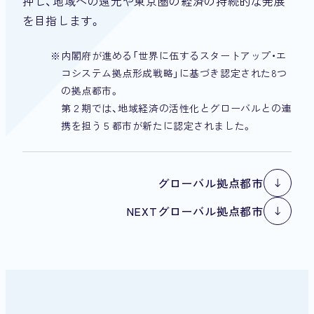
押し、
地域への還元や東京圏の経済の持続的な発展
を目指します。
内閣府が進める「世界に伍するスタートアップ・エ
コシステム拠点形成戦略」に基づき認定された8つ
の拠点都市。
第２期では、地域経済の活性化とグローバルとの連
携を担う５都市が新たに認定されました。
グローバル拠点都市
グローバル拠点都市
NEXTグローバル拠点都市
NEXTグローバル拠点都市