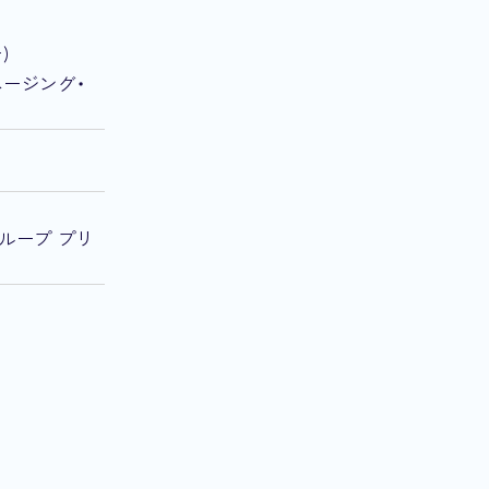
ー)
、マネージング・
ントグループ プリ