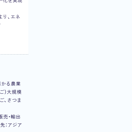
ー化を実現
より、エネ
す
儲かる農業
ご）大規模
ご、さつま
販売・輸出
先：アジア