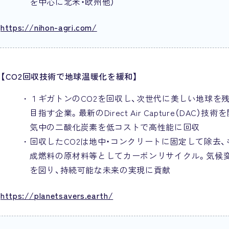
を中心に北米・欧州他）
https://nihon-agri.com/
【CO2回収技術で地球温暖化を緩和】
１ギガトンのCO2を回収し、次世代に美しい地球を
目指す企業。最新のDirect Air Capture（DAC）技
気中の二酸化炭素を低コストで高性能に回収
回収したCO2は地中・コンクリートに固定して除去、
成燃料の原材料等としてカーボンリサイクル。気候
を図り、持続可能な未来の実現に貢献
https://planetsavers.earth/