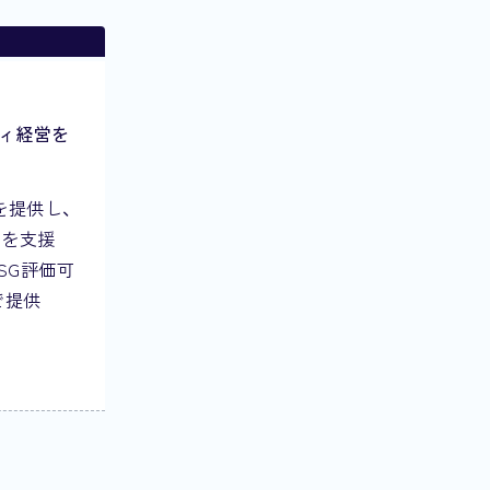
ティ経営を
を提供し、
トを支援
ESG評価可
で提供