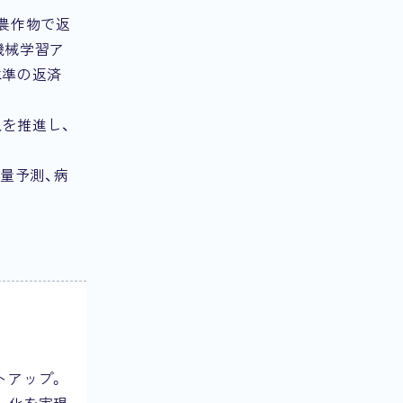
農作物で返
機械学習ア
水準の返済
を推進し、
量予測、病
トアップ。