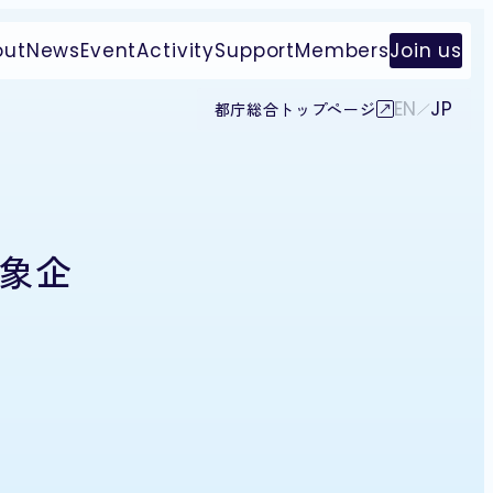
out
News
Event
Activity
Support
Members
Join us
EN
JP
都庁総合トップページ
対象企