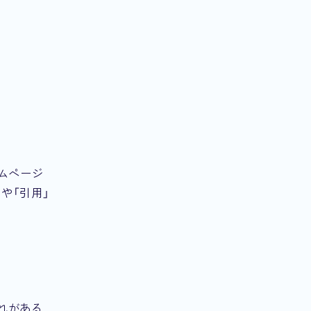
ムページ
や「引用」
れがある