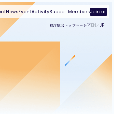
out
News
Event
Activity
Support
Members
Join us
EN
JP
都庁総合トップページ