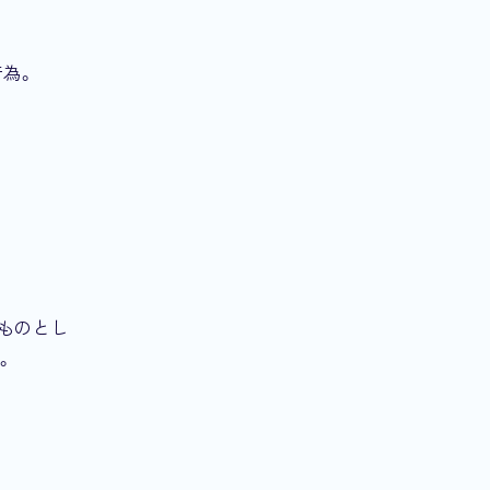
行為。
ものとし
。