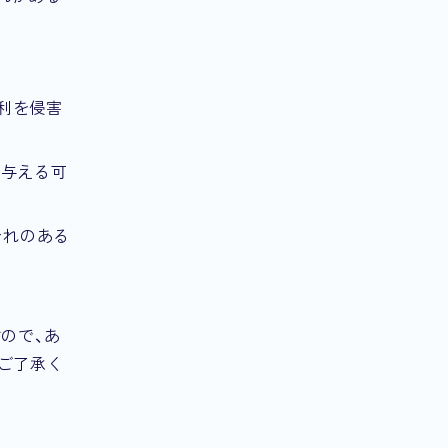
利を侵害
を与える可
それのある
ので、あ
ご了承く