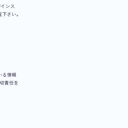
がインス
覧下さい。
いる情報
切責任を