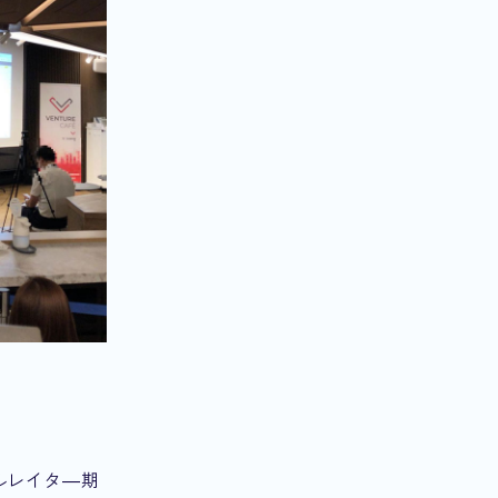
ルレイタ―期