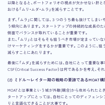
以降となると、ポートフォリオの視点が欠かせない肝と
おける「ムリ・ムダ・ムラ」を減らすことです。
まず、「ムラ」に関しては、３つのうち最も抜けてしまい
う傾向にあります。スタートアップの持続的な成長のため
側面でバランスが取れていることが重要です。
また、「ムリ」とはそもそも狙うべき市場が定まってい
けマーケティングをするかが重要です。このように、狙う
減らすことにあたります。
最後に「ムダ」を減らすためには、自社にとって重要な
CSF（Critical Success Factor）は何で
(2) ミドル〜レイター期の戦略の要諦であるMOAT構
MOATとは事業という城が外敵(競合)から攻められた
タートアップにとっては、自社にとってのディフェンシ
りと言語化できることが大事です。