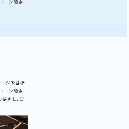
コーン級企
テージを目指
コーン級企
お招きし、ご