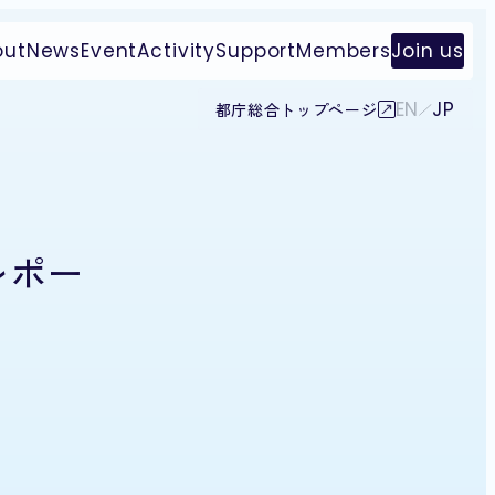
out
News
Event
Activity
Support
Members
Join us
EN
JP
都庁総合トップページ
レポー