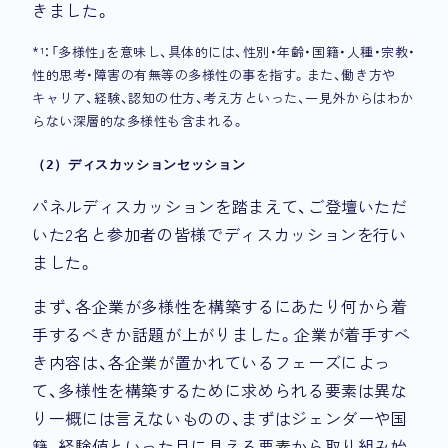
きました。
*¹：「多様性」を意味し、具体的には、性別・年齢・国籍・人種・宗教・
性的思考・障害の有無等の多様性の事を指す。また、働き方や
キャリア、経験、認知の仕方、考え方といった、一見外からはわか
らない深層的な多様性も含まれる。
（2）ディスカッションセッション
パネルディスカッションを踏まえて、ご登壇いただ
いた2名と参加者の皆様でディスカッションを行い
ました。
まず、各企業が多様性を構築するにあたり何から着
手するべきか話題が上がりました。企業が着手すべ
き内容は、各企業が置かれているフェーズによっ
て、多様性を構築するために求められる要素は異な
り一概には言えないものの、まずはジェンダーや国
籍、経験値といった目に見える要素から取り組み始