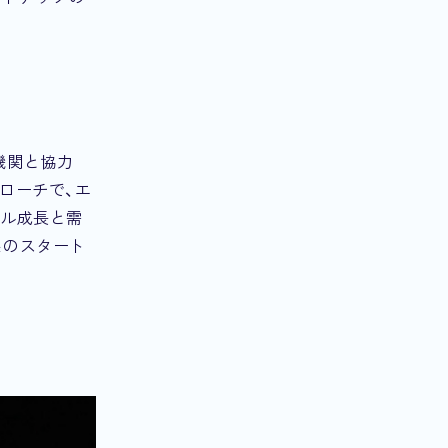
機関と協力
ローチで、エ
バル成長と需
系のスタート