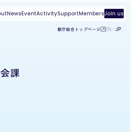
out
News
Event
Activity
Support
Members
Join us
EN
JP
都庁総合トップページ
社会課