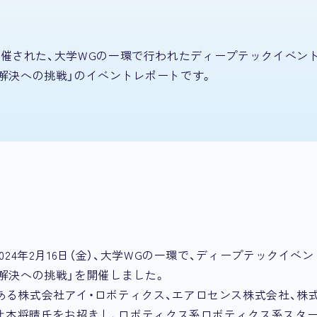
se（TIB）にて開催された、大学WGの一環で行われたディープテックイベ
解決への挑戦」のイベントレポートです。
24年2月16日（金）、大学WGの一環で、ディープテックイベ
解決への挑戦」を開催しました。
ある株式会社アイ・ロボティクス、エアロセンス株式会社、株
 辻本将晴氏をお招きし、ロボティクス系ロボティクス系スタ